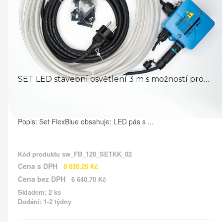
SET LED stavební osvětlení 3 m s možností prodloužení LED ...
Popis: Set FlexBlue obsahuje: LED pás s ...
Kód produktu
sw_FB_120_SETKK_02
Cena s DPH
8 035,25 Kč
Cena bez DPH
6 640,70 Kč
Skladem: 2 ks
Dodání: 1-2 týdny