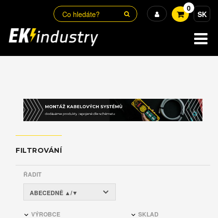
0
SK
FILTROVÁNÍ
ŘADIT
ABECEDNĚ ▲/▼
VÝROBCE
SKLAD