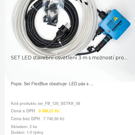
SET LED stavební osvětlení 3 m s možností prodloužení LED ...
Popis: Set FlexBlue obsahuje: LED pás s ...
Kód produktu
sw_FB_120_SETKK_08
Cena s DPH
9 366,01 Kč
Cena bez DPH
7 740,50 Kč
Skladem: 2 ks
Dodání: 1-2 týdny