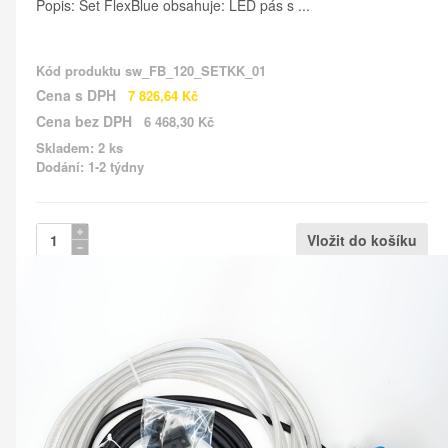
Popis: Set FlexBlue obsahuje: LED pás s ...
Kód produktu
sw_FB_120_SETKK_01
Cena s DPH
7 826,64 Kč
Cena bez DPH
6 468,30 Kč
Skladem: 2 ks
Dodání: 1-2 týdny