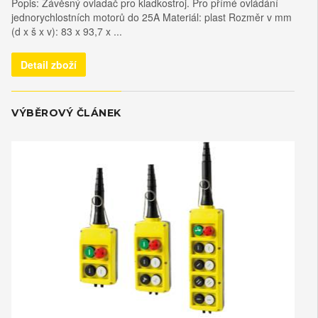
Popis: Závěsný ovladač pro kladkostroj. Pro přímé ovládání
jednorychlostních motorů do 25A Materiál: plast Rozměr v mm
(d x š x v): 83 x 93,7 x ...
Detail zboží
VÝBĚROVÝ ČLÁNEK