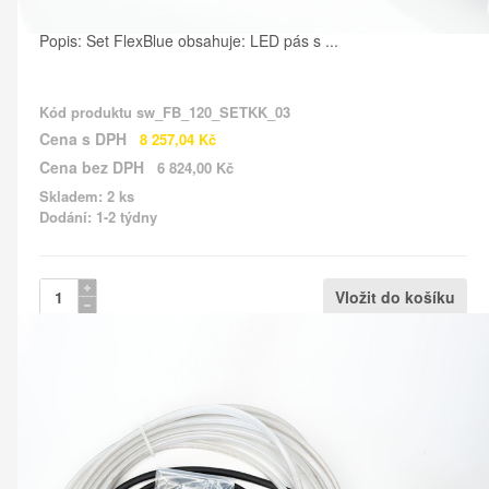
Popis: Set FlexBlue obsahuje: LED pás s ...
Kód produktu
sw_FB_120_SETKK_03
Cena s DPH
8 257,04 Kč
Cena bez DPH
6 824,00 Kč
Skladem: 2 ks
Dodání: 1-2 týdny