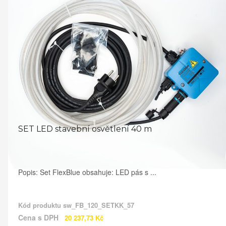
SET LED stavební osvětlení 40 m
Popis: Set FlexBlue obsahuje: LED pás s ...
Kód produktu
sw_FB_120_SETKK_57
Cena s DPH
20 237,73 Kč