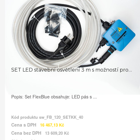
SET LED stavební osvětlení 3 m s možností prodloužení LED ...
Popis: Set FlexBlue obsahuje: LED pás s ...
Kód produktu
sw_FB_120_SETKK_40
Cena s DPH
16 467,13 Kč
Cena bez DPH
13 609,20 Kč