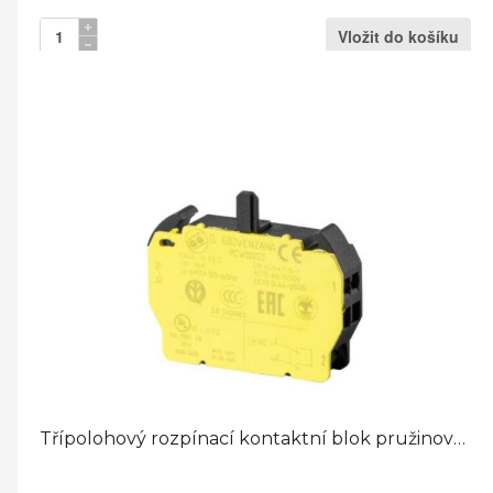
Třípolohový rozpínací kontaktní blok pružinové svorky