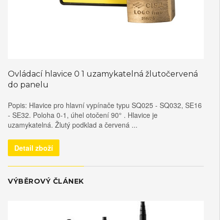
Ovládací hlavice 0 1 uzamykatelná žlutočervená
do panelu
Popis: Hlavice pro hlavní vypínače typu SQ025 - SQ032, SE16
- SE32. Poloha 0-1, úhel otočení 90° . Hlavice je
uzamykatelná. Žlutý podklad a červená ...
Detail zboží
VÝBĚROVÝ ČLÁNEK