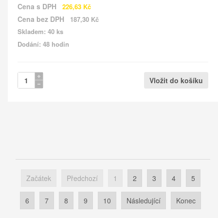
Cena s DPH
226,63 Kč
Cena bez DPH
187,30 Kč
Skladem: 40 ks
Dodání: 48 hodin
Začátek
Předchozí
1
2
3
4
5
6
7
8
9
10
Následující
Konec