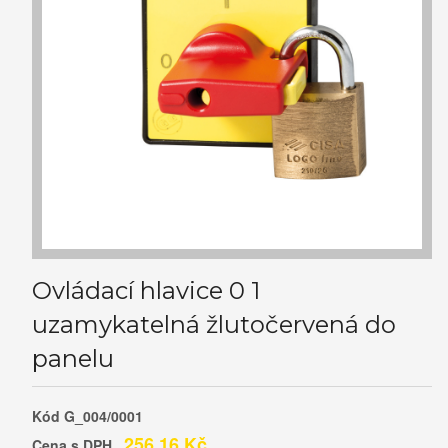
Ovládací hlavice 0 1
uzamykatelná žlutočervená do
panelu
Kód
G_004/0001
256,16 Kč
Cena s DPH