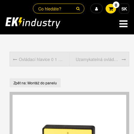
0
SK
Ovládací hlavice 0 1 uzamykatelná šedočerná do panelu
Uzamykatelná ovládací hlavice, 67x67mm, žlutý podklad, červená hlavice
Zpět na: Montáž do panelu