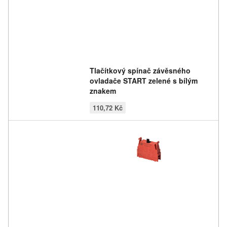
Tlačítkový spínač závěsného
ovladače START zelené s bílým
znakem
110,72 Kč