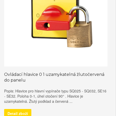
Ovládací hlavice 0 1 uzamykatelná žlutočervená
do panelu
Popis: Hlavice pro hlavní vypínače typu SQ025 - SQ032, SE16
- SE32. Poloha 0-1, úhel otočení 90° . Hlavice je
uzamykatelná. Žlutý podklad a červená ...
Detail zboží