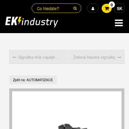
0
SK
Signálka bílá napájení 220V AC
Zelená hlavice signálky
Zpět na: AUTOMATIZACE