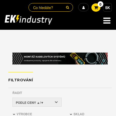
0
SK
FILTROVÁNÍ
ŘADIT
PODLE CENY ▲/▼
VÝROBCE
SKLAD